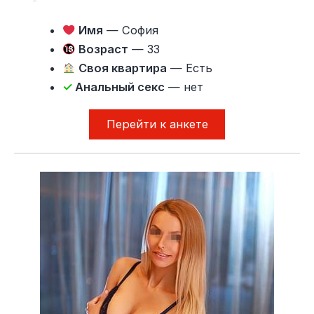
Имя
— София
Возраст
— 33
Своя квартира
— Есть
✓
Анальный секс
— нет
Перейти к анкете