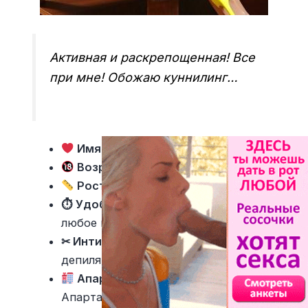
Активная и раскрепощенная! Все
при мне! Обожаю куннилинг…
Имя девушки
— Грета
Возраст
— 30
Рост, Вес
182 см, 58 кг
⏱ Удобное время для звонков
— В
любое время
✂ Интимная стрижка
— Полная
депиляция
Апартаменты и выезд
—
Апартаменты, выезд в гостиницу,