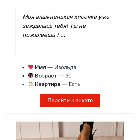
Моя влажненькая кисочка уже
заждалась тебя! Ты не
пожалеешь ) …
Имя
— Изольда
Возраст
— 30
Квартира
— Есть
Перейти к анкете