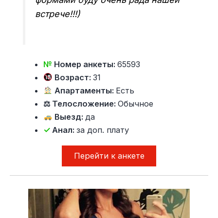
встрече!!!)
№
Номер анкеты:
65593
Возраст:
31
Апартаменты:
Есть
⚖ Телосложение:
Обычное
Выезд:
да
✓
Анал:
за доп. плату
Перейти к анкете