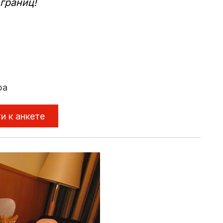
границ!
ра
и к анкете