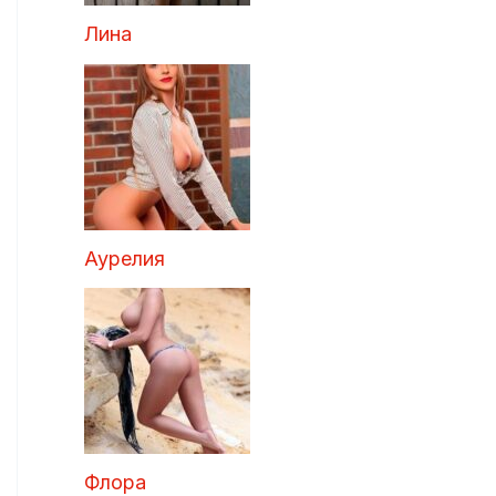
Лина
Аурелия
Флора