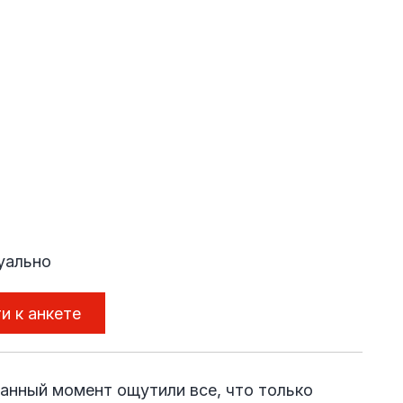
уально
и к анкете
данный момент ощутили все, что только