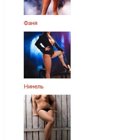
Фаня
Нинель