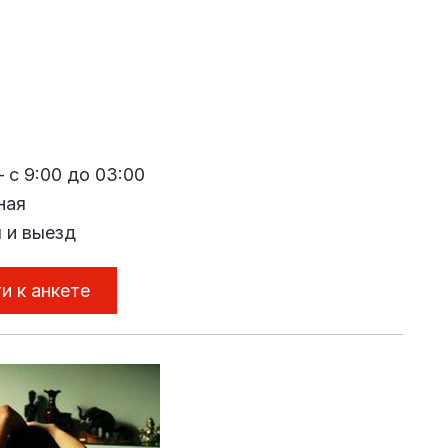
 с 9:00 до 03:00
ная
 и выезд
и к анкете