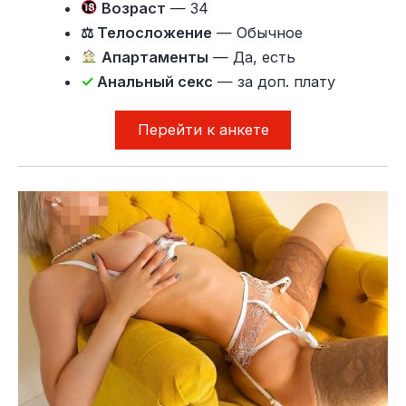
Возраст
— 34
⚖ Телосложение
— Обычное
Апартаменты
— Да, есть
✓
Анальный секс
— за доп. плату
Перейти к анкете