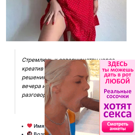
Стремлюсь к совершенству через
креатив и нестандартные
решения! Люблю элегантные
вечера и непринужденные
разговоры!
Имя девушки
— Леся
Возраст
— 31