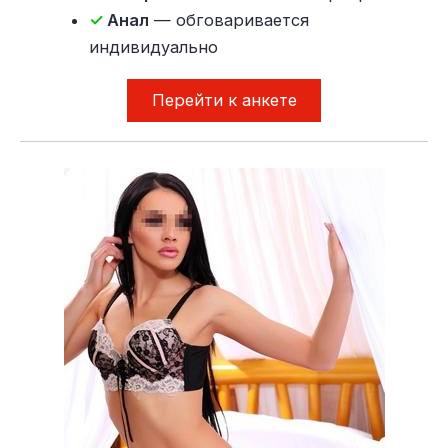
✓
Анал
— обговаривается
индивидуально
Перейти к анкете